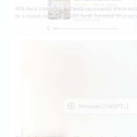
Află dacă inteligența artificială recomandă afacerea
de a investi mai mult în SEO local. Întreabă 10 propri
Cum să realizezi un audit GEO local